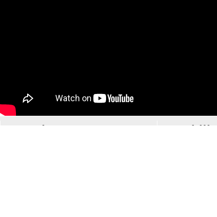
Musique
Mobilit
Tous le
Le groupe LPSE
Des vé
Liste des concerts
planèt
Toutes les vidéos
Une vo
Les articles de
électri