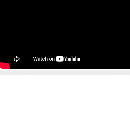
Musique
Mobilit
Tous le
Le groupe LPSE
Des vé
Liste des concerts
planèt
Toutes les vidéos
Une vo
Les articles de
électri