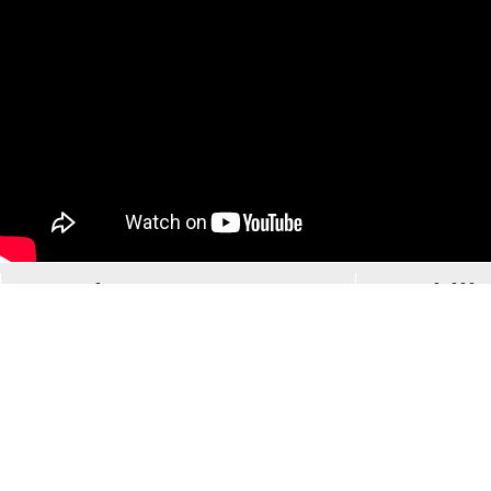
Musique
Mobilit
Tous le
Le groupe LPSE
Des vé
Liste des concerts
planèt
Toutes les vidéos
Une vo
Les articles de
électri