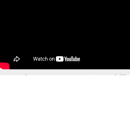
Musique
Mobilit
Tous le
Le groupe LPSE
Des vé
Liste des concerts
planèt
Toutes les vidéos
Une vo
Les articles de
électri