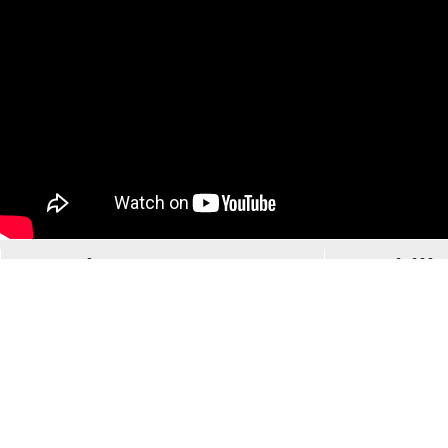
Musique
Mobilit
Tous le
Le groupe LPSE
Des vé
Liste des concerts
planèt
Toutes les vidéos
Une vo
Les articles de
électri