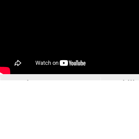
Musique
Mobilit
Tous le
Le groupe LPSE
Des vé
Liste des concerts
planèt
Toutes les vidéos
Une vo
Les articles de
électri